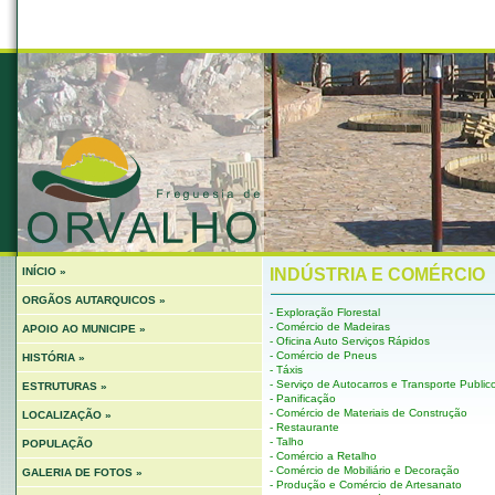
INÍCIO »
INDÚSTRIA E COMÉRCIO
ORGÃOS AUTARQUICOS »
- Exploração Florestal
- Comércio de Madeiras
APOIO AO MUNICIPE »
- Oficina Auto Serviços Rápidos
- Comércio de Pneus
HISTÓRIA »
- Táxis
- Serviço de Autocarros e Transporte Publi
ESTRUTURAS »
- Panificação
- Comércio de Materiais de Construção
LOCALIZAÇÃO »
- Restaurante
- Talho
POPULAÇÃO
- Comércio a Retalho
- Comércio de Mobiliário e Decoração
GALERIA DE FOTOS »
- Produção e Comércio de Artesanato