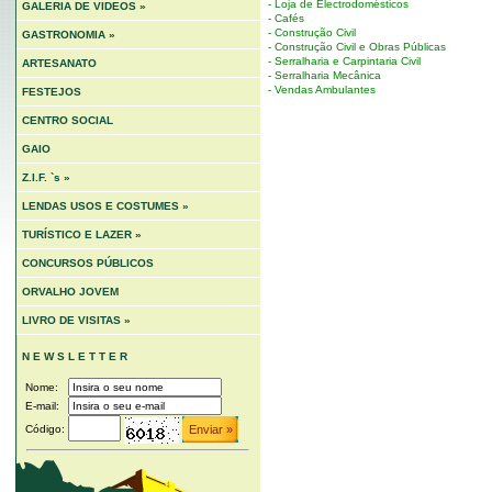
- Loja de Electrodomésticos
GALERIA DE VIDEOS »
- Cafés
- Construção Civil
GASTRONOMIA »
- Construção Civil e Obras Públicas
- Serralharia e Carpintaria Civil
ARTESANATO
- Serralharia Mecânica
- Vendas Ambulantes
FESTEJOS
CENTRO SOCIAL
GAIO
Z.I.F. `s »
LENDAS USOS E COSTUMES »
TURÍSTICO E LAZER »
CONCURSOS PÚBLICOS
ORVALHO JOVEM
LIVRO DE VISITAS »
N E W S L E T T E R
Nome:
E-mail:
Código: