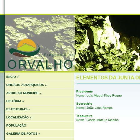
INÍCIO »
ELEMENTOS DA JUNTA D
ORGÃOS AUTARQUICOS »
Presidente
APOIO AO MUNICIPE »
Nome: Luís Miguel Pires Roque
HISTÓRIA »
Secretário
Nome: João Lima Ramos
ESTRUTURAS »
Tesoureira
LOCALIZAÇÃO »
Nome: Gisela Mateus Martins
POPULAÇÃO
GALERIA DE FOTOS »