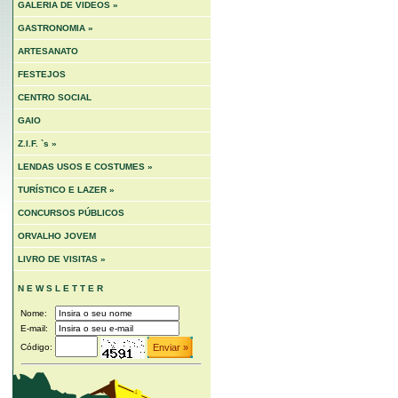
GALERIA DE VIDEOS »
GASTRONOMIA »
ARTESANATO
FESTEJOS
CENTRO SOCIAL
GAIO
Z.I.F. `s »
LENDAS USOS E COSTUMES »
TURÍSTICO E LAZER »
CONCURSOS PÚBLICOS
ORVALHO JOVEM
LIVRO DE VISITAS »
N E W S L E T T E R
Nome:
E-mail:
Código: