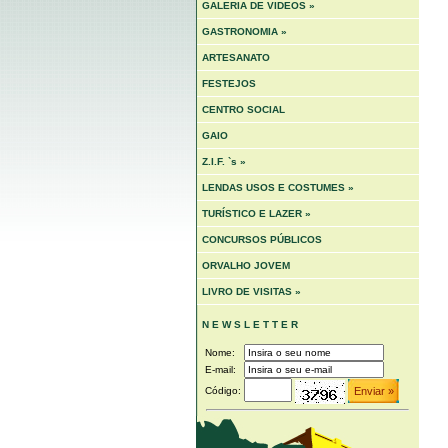
GALERIA DE VIDEOS »
GASTRONOMIA »
ARTESANATO
FESTEJOS
CENTRO SOCIAL
GAIO
Z.I.F. `s »
LENDAS USOS E COSTUMES »
TURÍSTICO E LAZER »
CONCURSOS PÚBLICOS
ORVALHO JOVEM
LIVRO DE VISITAS »
N E W S L E T T E R
Nome:
E-mail:
Código: