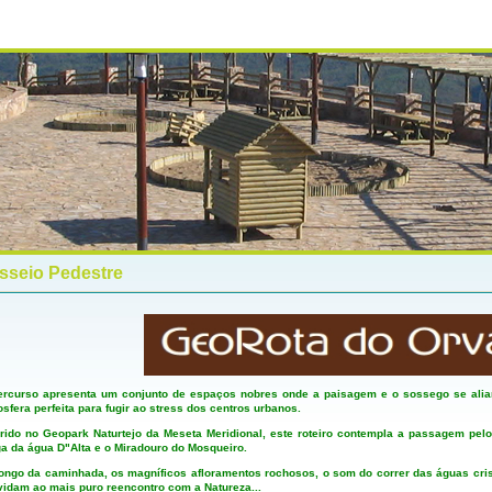
sseio Pedestre
ercurso apresenta um conjunto de espaços nobres onde a paisagem e o sossego se alia
sfera perfeita para fugir ao stress dos centros urbanos.
rido no Geopark Naturtejo da Meseta Meridional, este roteiro contempla a passagem p
a da água D"Alta e o Miradouro do Mosqueiro.
ongo da caminhada, os magníficos afloramentos rochosos, o som do correr das águas cris
idam ao mais puro reencontro com a Natureza...