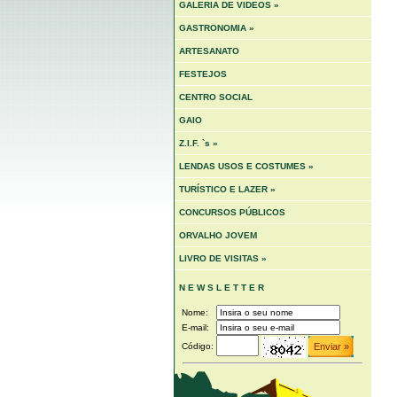
GALERIA DE VIDEOS »
GASTRONOMIA »
ARTESANATO
FESTEJOS
CENTRO SOCIAL
GAIO
Z.I.F. `s »
LENDAS USOS E COSTUMES »
TURÍSTICO E LAZER »
CONCURSOS PÚBLICOS
ORVALHO JOVEM
LIVRO DE VISITAS »
N E W S L E T T E R
Nome:
E-mail:
Código: