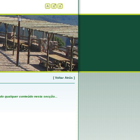
[ Voltar Atrás ]
 qualquer conteúdo nesta secção...